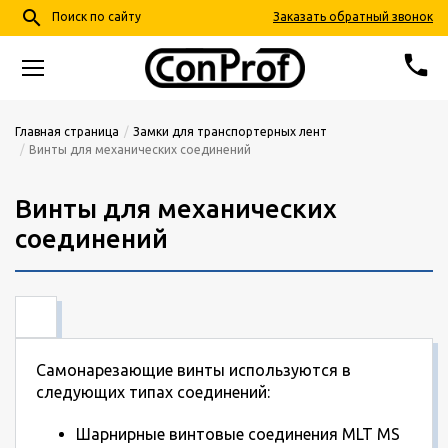
search
Заказать обратный звонок
Поиск по сайту
phone
68-24-57
+7 (4852)
Главная страница
Замки для транспортерных лент
Винты для механических соединений
info@conprof.ru
Ярославль, пер. Тепловой, д. 4, корп. 2
Винты для механических
соединений
Самонарезающие винты используются в
следующих типах соединений:
Шарнирные винтовые соединения MLT MS