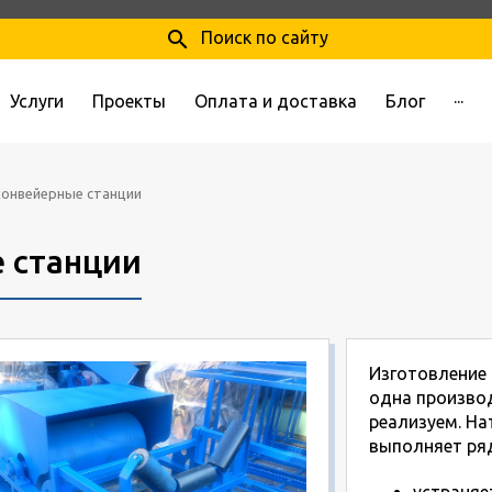
search
Поиск по сайту
Услуги
Проекты
Оплата и доставка
Блог
···
онвейерные станции
 станции
Изготовление 
одна произво
реализуем. На
выполняет ряд
устраняе