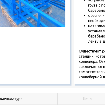
груза с 
барабано
обеспечи
необходи
натягива
устанавл
барабано
ленту в 
Существуют р
станции, кото
конвейера. От
заключается в
самостоятель
конвейерной л
оменклатура
Цена