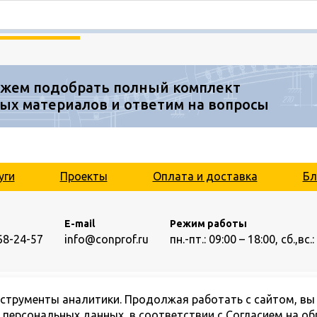
жем подобрать полный комплект
ых материалов и ответим на вопросы
уги
Проекты
Оплата и доставка
Бл
E-mail
Режим работы
68-24-57
info@conprof.ru
пн.-пт.: 09:00 – 18:00,
сб.,вс
нструменты аналитики. Продолжая работать с сайтом, вы
© ООО «Конпроф», 2026
х персональных данных, в соответствии с
Согласием на об