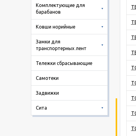
Комплектующие для
Т
барабанов
Т
Ковши норийные
Т
Замки для
транспортерных лент
Т
Тележки сбрасывающие
Т
Самотеки
Т
Задвижки
Т
Сита
Т
Т