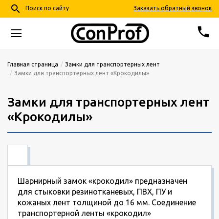
search
Заказать обратный звонок
Поиск по сайту
phone
68-24-57
+7 (4852)
Главная страница
Замки для транспортерных лент
Замки для транспортерных лент «Крокодилы»
info@conprof.ru
Ярославль, пер. Тепловой, д. 4, корп. 2
Замки для транспортерных лент
«Крокодилы»
Шарнирный замок «крокодил» предназначен
для стыковки резинотканевых, ПВХ, ПУ и
кожаных лент толщиной до 16 мм. Соединение
транспортерной ленты «крокодил»