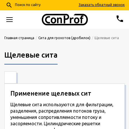
search
Заказать обратный звонок
Поиск по сайту
phone
68-24-57
+7 (4852)
Главная страница
Сита для грохотов (дробилок)
Щелевые сита
info@conprof.ru
Щелевые сита
Ярославль, пер. Тепловой, д. 4, корп. 2
Применение щелевых сит
Щелевые сита используются для фильтрации,
разделения, распределения потоков груза,
уменьшения сопротивляемости потоку и
засоряемости. Цилиндрические решетки