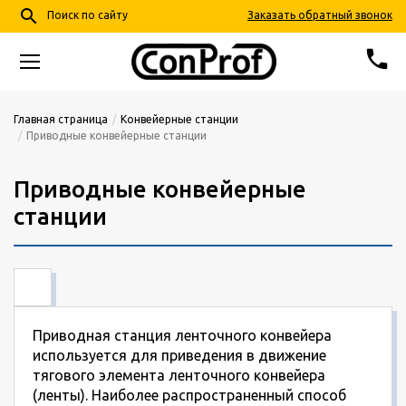
search
Заказать обратный звонок
Поиск по сайту
phone
68-24-57
+7 (4852)
Главная страница
Конвейерные станции
Приводные конвейерные станции
info@conprof.ru
Ярославль, пер. Тепловой, д. 4, корп. 2
Приводные конвейерные
станции
Приводная станция ленточного конвейера
используется для приведения в движение
тягового элемента ленточного конвейера
(ленты). Наиболее распространенный способ