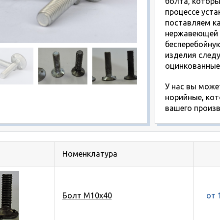
болта, которы
процессе уста
поставляем ка
нержавеющей 
бесперебойную
изделия следу
оцинкованные,
У нас вы може
норийные, ко
вашего произв
Номенклатура
Болт М10х40
от 