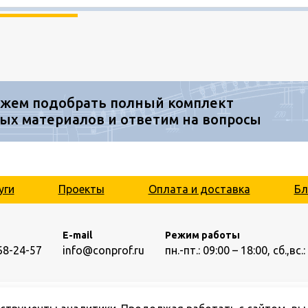
жем подобрать полный комплект
ых материалов и ответим на вопросы
уги
Проекты
Оплата и доставка
Бл
E-mail
Режим работы
68-24-57
info@conprof.ru
пн.-пт.: 09:00 – 18:00,
сб.,вс