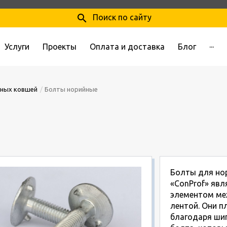
search
Поиск по сайту
Услуги
Проекты
Оплата и доставка
Блог
···
йных ковшей
Болты норийные
Болты для но
«ConProf» яв
элементом ме
лентой. Они п
благодаря шип