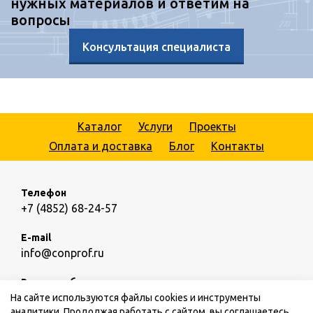
нужных материалов и ответим на
вопросы
Консультация специалиста
Каталог
Услуги
Проекты
Оплата и доставка
Блог
Контакты
Телефон
+7 (4852) 68-24-57
E-mail
info@conprof.ru
Режим работы
пн.-пт.: 09:00 – 18:00,
сб.,вс.: выходной
На сайте используются файлы cookies и инструменты
аналитики. Продолжая работать с сайтом, вы соглашаетесь