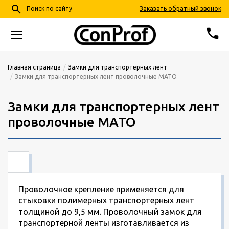
search
Заказать обратный звонок
Поиск по сайту
phone
68-24-57
+7 (4852)
Главная страница
Замки для транспортерных лент
Замки для транспортерных лент проволочные МАТО
info@conprof.ru
Ярославль, пер. Тепловой, д. 4, корп. 2
Замки для транспортерных лент
проволочные МАТО
Проволочное крепление применяется для
стыковки полимерных транспортерных лент
толщиной до 9,5 мм. Проволочный замок для
транспортерной ленты изготавливается из