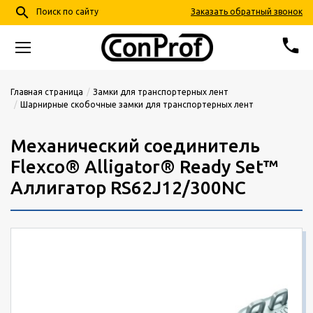
search
Заказать обратный звонок
Поиск по сайту
phone
68-24-57
+7 (4852)
Главная страница
Замки для транспортерных лент
Шарнирные скобочные замки для транспортерных лент
info@conprof.ru
Ярославль, пер. Тепловой, д. 4, корп. 2
Механический соединитель
Flexco® Alligator® Ready Set™
Аллигатор RS62J12/300NC