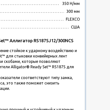
350 Н/мм
300 мм
FLEXCO
США
 Set™ Аллигатор RS187SJ12/300NCS
инение стойкое к ударному воздействию и
Set™ для стыковки конвейерных лент
ми скобами, которые позволяют
тели Alligator® Ready Set™ RS187S для
показатели соответствуют типу замка,
са, это также поможет снизить
ации.
точно прочный и устойчивый к ударным