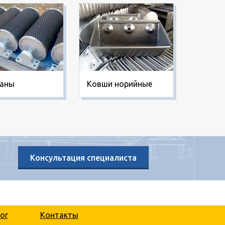
баны
Ковши норийные
Самот
Консультация специалиста
ог
Контакты