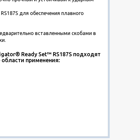
™ RS187S для обеспечения плавного
предварительно вставленными скобами в
ки.
igator® Ready Set™ RS187S подходят
 области применения: