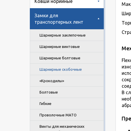
Ковши норийные
Мак
Шир
Замки для
транспортерных лент
Тор
Стр
Шарнирные заклепочные
Шарнирные винтовые
Мех
Шарнирные болтовые
Fle
изн
Шарнирные скобочные
исп
сок
«Крокодилы»
сое
В с
Болтовые
нео
Гибкие
абр
Проволочные MATO
Пр
Винты для механических