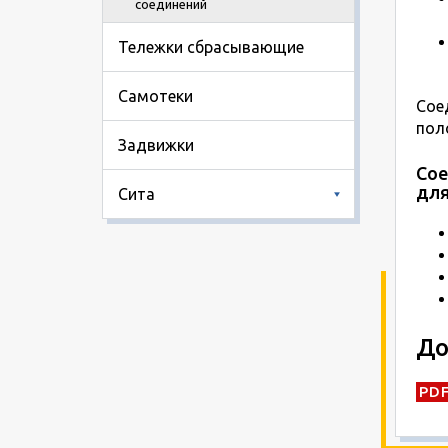
соединений
Тележки сбрасывающие
Самотеки
Сое
пол
Задвижки
Сое
для
Сита
До