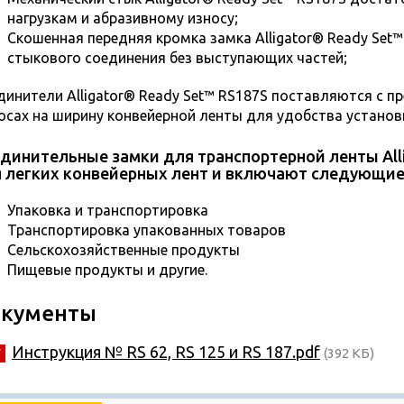
нагрузкам и абразивному износу;
Скошенная передняя кромка замка Alligator® Ready Set
стыкового соединения без выступающих частей;
динители Alligator® Ready Set™ RS187S поставляются с 
осах на ширину конвейерной ленты для удобства установ
динительные замки для транспортерной ленты All
 легких конвейерных лент и включают следующие
Упаковка и транспортировка
Транспортировка упакованных товаров
Сельскохозяйственные продукты
Пищевые продукты и другие.
кументы
Инструкция № RS 62, RS 125 и RS 187.pdf
(392 КБ)