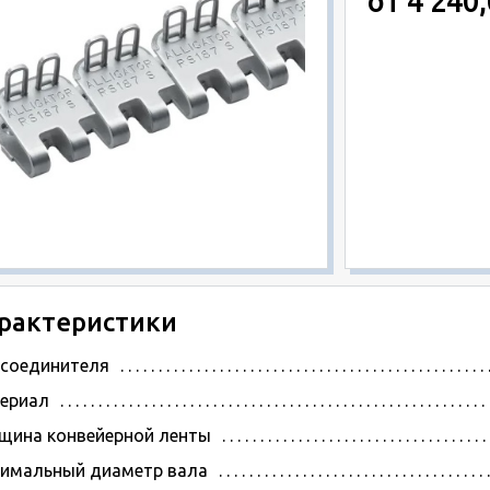
от 4 240,
рактеристики
 соединителя
ериал
щина конвейерной ленты
имальный диаметр вала