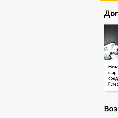
Доп
Меха
шарн
соед
Furet
Воз