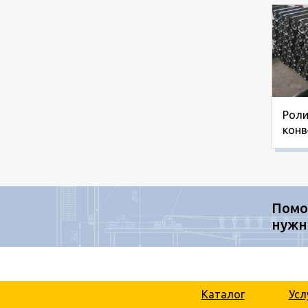
Роли
конв
Помо
нужн
Каталог
Усл