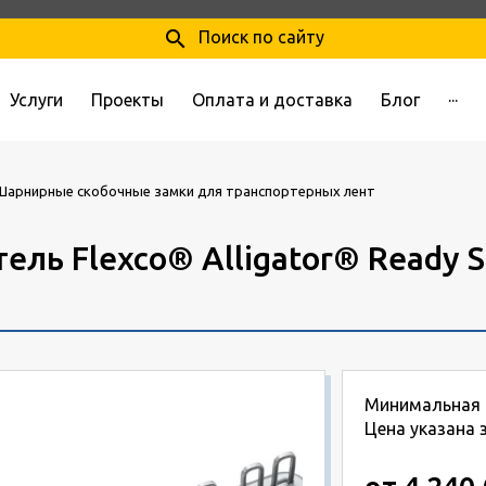
search
Поиск по сайту
Услуги
Проекты
Оплата и доставка
Блог
···
Шарнирные скобочные замки для транспортерных лент
ель Flexco® Alligator® Ready 
Минимальная п
Цена указана 