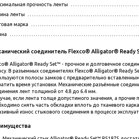
симальная прочность ленты
ина ленты
говая марка
ана
анический соединитель Flexco® Alligator® Ready
xco® Alligator® Ready Set™ - прочное и долговечное соед
осу. В разъемных соединителях Flexco® Alligator® Ready 
ользуются полосы замков с предварительно вставленны
ратить время установки. Механические разъёмные соедини
динения лент толщиной от 4.8 до 6.4 мм.
лучае, если лента толще допустимого значения, а прочие 
бходимо снять часть обкладки вплоть до тканевого карка
азивный износ стыкового соединения в процессе эксплуат
еимущества
Механический стык Alligator® Ready Set™ RS187S доста