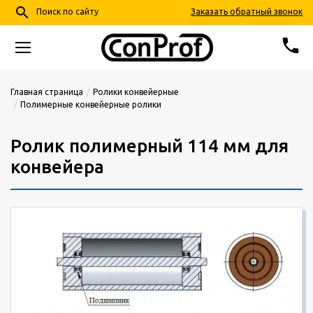
search
Заказать обратный звонок
Поиск по сайту
phone
68-24-57
+7 (4852)
Главная страница
Ролики конвейерные
Полимерные конвейерные ролики
info@conprof.ru
Ярославль, пер. Тепловой, д. 4, корп. 2
Ролик полимерный 114 мм для
конвейера