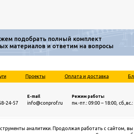
жем подобрать полный комплект
ых материалов и ответим на вопросы
уги
Проекты
Оплата и доставка
Бл
E-mail
Режим работы
68-24-57
info@conprof.ru
пн.-пт.: 09:00 – 18:00,
сб.,вс
нструменты аналитики. Продолжая работать с сайтом, вы
© ООО «Конпроф», 2026