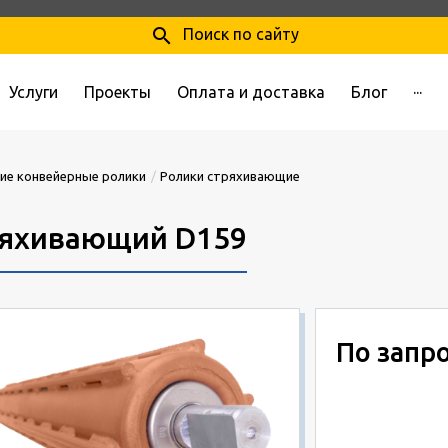
search
Поиск по сайту
Услуги
Проекты
Оплата и доставка
Блог
···
ие конвейерные ролики
Ролики стряхивающие
ряхивающий D159
По запр