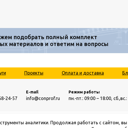
жем подобрать полный комплект
ых материалов и ответим на вопросы
уги
Проекты
Оплата и доставка
Бл
E-mail
Режим работы
68-24-57
info@conprof.ru
пн.-пт.: 09:00 – 18:00,
сб.,вс
нструменты аналитики. Продолжая работать с сайтом, вы
© ООО «Конпроф», 2026