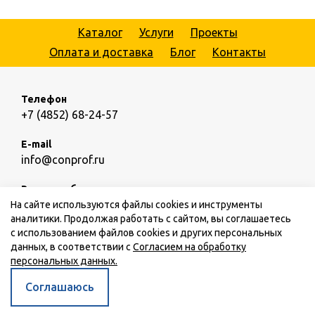
Каталог
Услуги
Проекты
Оплата и доставка
Блог
Контакты
Телефон
+7 (4852) 68-24-57
E-mail
info@conprof.ru
Режим работы
пн.-пт.: 09:00 – 18:00,
сб.,вс.: выходной
На сайте используются файлы cookies и инструменты
аналитики. Продолжая работать с сайтом, вы соглашаетесь
с использованием файлов cookies и других персональных
данных, в соответствии с
Согласием на обработку
персональных данных.
© ООО «Конпроф», 2026
Все права защищены
Соглашаюсь