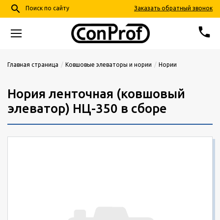
search
Заказать обратный звонок
Поиск по сайту
phone
68-24-57
+7 (4852)
Главная страница
Ковшовые элеваторы и нории
Нории
info@conprof.ru
Нория ленточная (ковшовый
Ярославль, пер. Тепловой, д. 4, корп. 2
элеватор) НЦ-350 в сборе