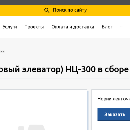
search
Поиск по сайту
Услуги
Проекты
Оплата и доставка
Блог
···
рии
овый элеватор) НЦ-300 в сборе
Нории ленточ
Заказать