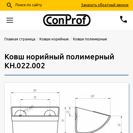
search
Заказать обратный звонок
Поиск по сайту
phone
68-24-57
+7 (4852)
Главная страница
Ковши норийные
Ковши полимерные
info@conprof.ru
Ковш норийный полимерный
Ярославль, пер. Тепловой, д. 4, корп. 2
КН.022.002