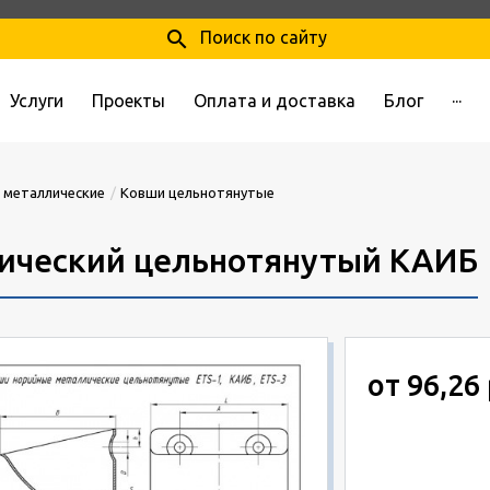
search
Поиск по сайту
Услуги
Проекты
Оплата и доставка
Блог
···
 металлические
Ковши цельнотянутые
ический цельнотянутый КАИБ
от 96,26 