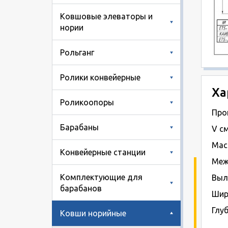
Ковшовые элеваторы и
нории
Рольганг
Ролики конвейерные
Ха
Роликоопоры
Про
Барабаны
V см
Масс
Конвейерные станции
Меж
Комплектующие для
Выл
барабанов
Шир
Глу
Ковши норийные