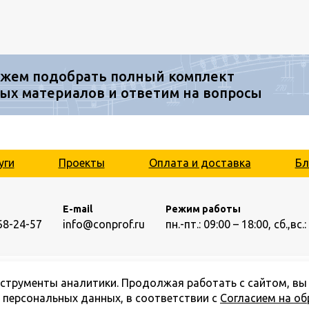
жем подобрать полный комплект
ых материалов и ответим на вопросы
уги
Проекты
Оплата и доставка
Бл
E-mail
Режим работы
68-24-57
info@conprof.ru
пн.-пт.: 09:00 – 18:00,
сб.,вс
нструменты аналитики. Продолжая работать с сайтом, вы
© ООО «Конпроф», 2026
х персональных данных, в соответствии с
Согласием на об
Все права защищены