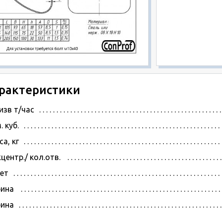
рактеристики
изв т/час
. куб.
а, кг
центр./ кол.отв.
ет
ина
бина