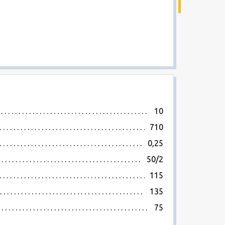
10
710
0,25
50/2
115
135
75