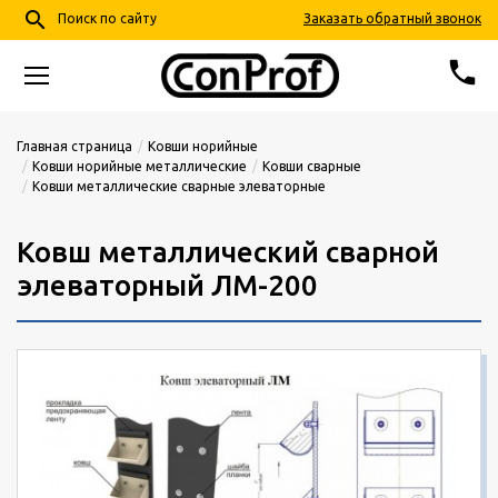
search
Заказать обратный звонок
Поиск по сайту
phone
68-24-57
+7 (4852)
Главная страница
Ковши норийные
Ковши норийные металлические
Ковши сварные
Ковши металлические сварные элеваторные
info@conprof.ru
Ярославль, пер. Тепловой, д. 4, корп. 2
Ковш металлический сварной
элеваторный ЛМ-200