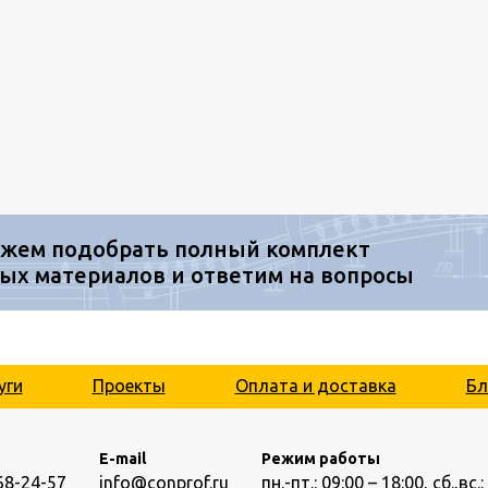
жем подобрать полный комплект
ых материалов и ответим на вопросы
уги
Проекты
Оплата и доставка
Бл
E-mail
Режим работы
68-24-57
info@conprof.ru
пн.-пт.: 09:00 – 18:00,
сб.,вс