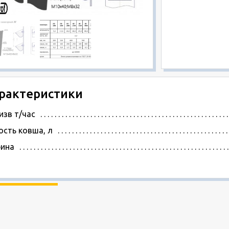
рактеристики
изв т/час
ость ковша, л
ина