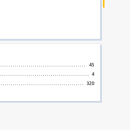
45
4
320