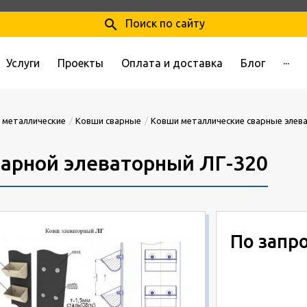
search
Поиск по сайту
Услуги
Проекты
Оплата и доставка
Блог
···
 металлические
Ковши сварные
Ковши металлические сварные элев
арной элеваторный ЛГ-320
По запр