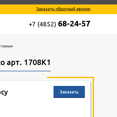
Заказать обратный звонок
68-24-57
+7 (4852)
аторные
o арт. 1708К1
осу
Заказать