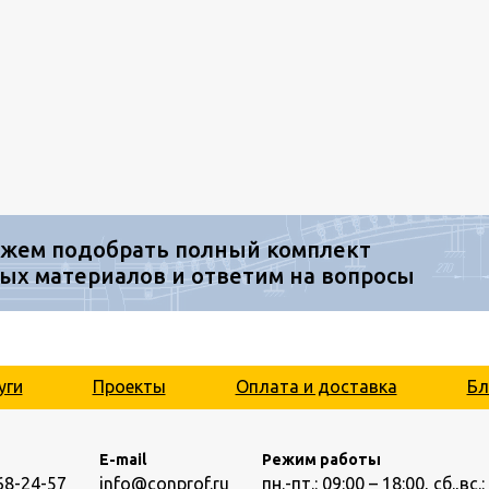
жем подобрать полный комплект
ых материалов и ответим на вопросы
уги
Проекты
Оплата и доставка
Бл
E-mail
Режим работы
68-24-57
info@conprof.ru
пн.-пт.: 09:00 – 18:00,
сб.,вс