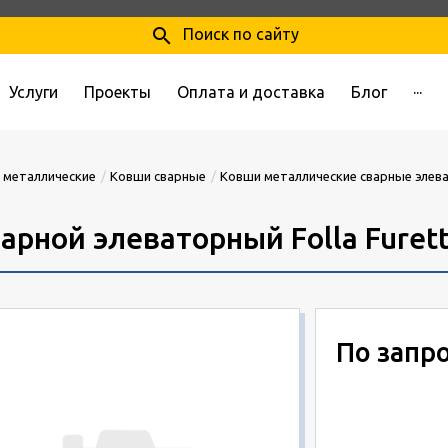
search
Поиск по сайту
Услуги
Проекты
Оплата и доставка
Блог
···
 металлические
Ковши сварные
Ковши металлические сварные элев
рной элеваторный Folla Furett
По запр