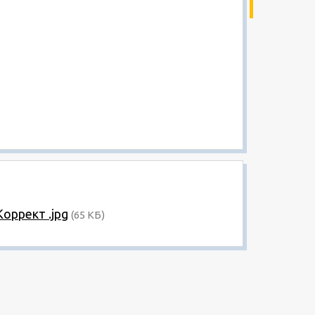
оррект .jpg
(65 КБ)