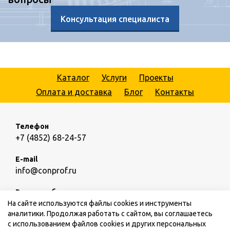
Консультация специалиста
Каталог
Услуги
Проекты
Оплата и доставка
Блог
Контакты
Телефон
+7 (4852) 68-24-57
E-mail
info@conprof.ru
Режим работы
пн.-пт.: 09:00 – 18:00,
сб.,вс.: выходной
На сайте используются файлы cookies и инструменты
аналитики. Продолжая работать с сайтом, вы соглашаетесь
с использованием файлов cookies и других персональных