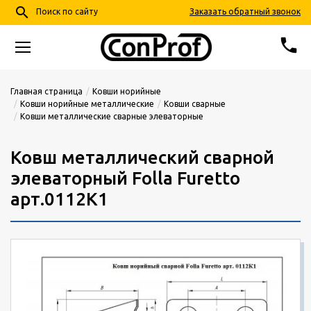
search
Заказать обратный звонок
Поиск по сайту
phone
68-24-57
+7 (4852)
Главная страница
Ковши норийные
Ковши норийные металлические
Ковши сварные
Ковши металлические сварные элеваторные
info@conprof.ru
Ярославль, пер. Тепловой, д. 4, корп. 2
Ковш металлический сварной
элеваторный Folla Furetto
арт.0112К1